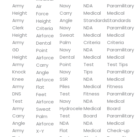
Army
Navy
NDA
Paramilitary
Air
Height
Carry
Medical
Medical
Force
Army
Angle
Standards
Standards
Height
Clerk
Navy
NDA
Paramilitary
Criteria
Height
Sweat
Medical
Medical
Airforce
Army
Palm
Criteria
Criteria
Dental
GD
Navy
NDA
Paramilitary
Point
Height
Dental
Medical
Medical
Airforce
Army
Point
Test
Test Tips
Carry
Knock
Navy
Tips
Paramilitary
Angle
Knee
SSR
NDA
Medical
Airforce
Army
Piles
Medical
Fitness
Flat
DNS
Test
Fitness
Paramilitary
Feet
Test
Navy
NDA
Medical
Airforce
Army
Hydrocele
Medical
Board
Sweat
Carry
Test
Board
Paramilitary
Palm
Angle
NDA
NDA
Medical
Airforce
Army
Flat
Medical
Check-up
X-Y