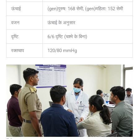
ऊंचाई
(gen)पुरुष: 168 सेमी, (gen)महिला: 152 सेमी
वजन
ऊंचाई के अनुसार
दृष्टि
6/6 दृष्टि (चश्मे के बिना)
रक्तचाप
120/80 mmHg